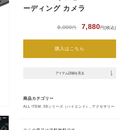
ト
ーディング カメラ
7,880
元
現
8,000
円
円
[税込]
の
在
価
の
格
価
は
格
8,000
は
購入はこちら
円
7,880
で
円
し
で
た。
す。
アイテム詳細を見る
ス
商品カテゴリー
ALL ITEM
,
S8シリーズ（ハイエンド）
,
アクセサリー
ト