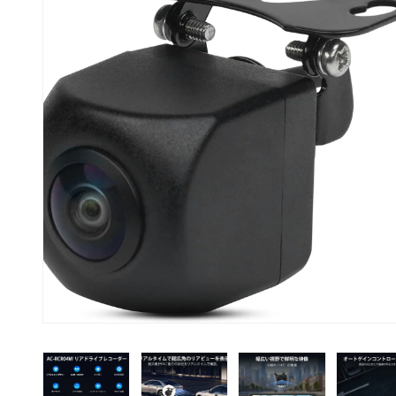
取付費込みセッ
S8L シリーズ
10.1インチ
Pシリーズ（ポータブ
９インチ
ル）
セット
AI BOX
アクセサリー
オリジナルサービス
出張取付サービ
取付費込みセッ