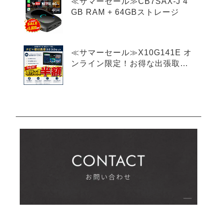
≪サマーセール≫CB7SAX-J 4
GB RAM + 64GBストレージ
≪サマーセール≫X10G141E オ
ンライン限定！お得な出張取付
費込み 14.1インチ 8+128G
フローティング型