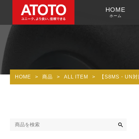
HOME
ホーム
HOME
>
商品
>
ALL ITEM
>
【S8MS・UN対
検
索