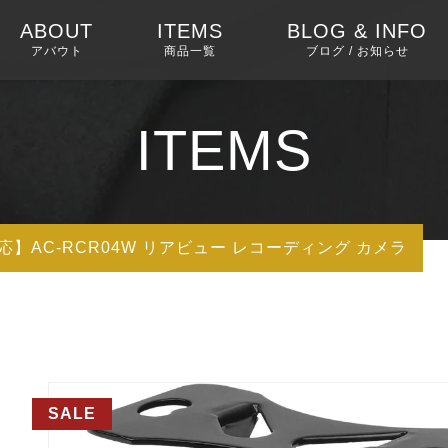
ABOUT
ITEMS
BLOG & INFO
アバウト
商品一覧
ブログ / お知らせ
SUMMER SALE
ブログ
ITEMS
リフレッシュ品
X10シリーズ（次世代
14インチ
機種）
応】AC-RCR04W リアビュー レコーディング カメラ
12.9インチ
V10シリーズ
取付費込みセッ
10.1インチ
S8シリーズ（ハイエ
ンド）
９インチ
SALE
S84Gシリーズ
取付費込みセッ