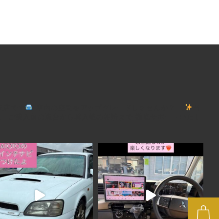
理店です
車内の空間をアップグレードしませんか？
【
当
、
ご購入前の適合から購入後の相談まで
徹底サポートいたし