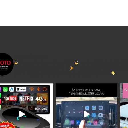
は
格
は
格
73,700
56,980
は
は
円
円
63,000
52,000
で
円
で
円
し
で
し
で
た。
す。
た。
す。
atoto.japan
ディスプレイオーディオ販売
ATOTO日本公式プロ代
店でご購入いただくメリット
】
専門店ならではの知識で
ます！
ご購入は当代理店HPからが断然お勧めです