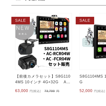
SALE
SALE
【前後カメラセット】S8G110
S8G1104MS 
4MS 10インチ 4G+32G AC-
G
RCR04W+AC-FCR04W
元
現
63,000
元
現
52,000
円
[税込]
73,700
円
円
[税込]
の
在
の
在
価
の
価
の
格
価
格
価