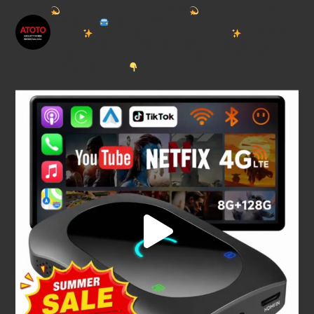
ディスプレイオーディオ販売
ATOTO日本公式プロ
代理店です
車内の空間をアップグレードしません
か？
【
当店でご購入いただくメリット
】
専門店な
らではの知識で、
ご購入前の適合から購入後の相談ま
で
徹底サポートいたします！
ご購入は当代理店HPから
が断然お勧めです