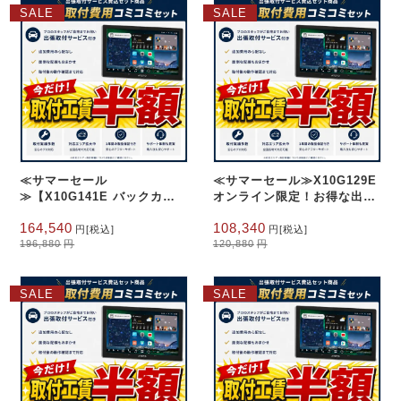
は
格
は
格
SALE
SALE
140,080
は
177,280
は
円
円
127,540
151,540
で
円
で
円
し
で
し
で
た。
す。
た。
す。
≪サマーセール
≪サマーセール≫X10G129E
≫【X10G141E バックカメ
オンライン限定！お得な出張
ラ＋前後録画カメラセット】
取付費込み 12.9インチ
元
現
元
現
164,540
108,340
8GB+128GB
オンライン限定！お得な出張
円
[税込]
円
[税込]
の
在
の
在
196,880
円
120,880
円
取付費込み14.1インチ
価
の
価
の
8+128G フローティング型
格
価
格
価
AC-HD02LR・AC-
は
格
は
格
FHD02DV・AC-FHD02LR
SALE
SALE
196,880
は
120,880
は
円
円
164,540
108,340
で
円
で
円
し
で
し
で
た。
す。
た。
す。