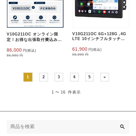
V10G211OC 6G+128G ,4G
V10G211OC オンライン限
LTE 10インチフルタッチ
定！お得な出張取付費込み
2Din Android 14.0
6G+128G ,4G LTE 10インチ
元
現
元
現
61,900
86,000
円
[税込]
フルタッチ 2Din Android
円
[税込]
の
在
の
在
69,990
円
14.0
86,980
円
価
の
価
の
格
価
格
価
は
格
は
格
69,990
は
86,980
は
1
2
3
4
5
»
円
61,900
円
86,000
で
円
で
円
し
で
し
で
1 〜 16 件表示
た。
す。
た。
す。
検
索