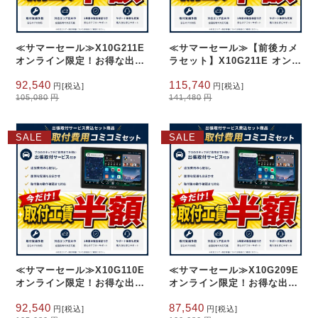
≪サマーセール≫X10G211E
≪サマーセール≫【前後カメ
オンライン限定！お得な出張
ラセット】X10G211E オンラ
取付費込み 10.1インチQLED
イン限定！お得な出張取付費
元
現
元
現
92,540
115,740
8G+128G
込み 10.1インチQLED
円
[税込]
円
[税込]
の
在
の
在
8G+128G
105,080
円
141,480
円
価
の
価
の
格
価
格
価
は
格
は
格
SALE
SALE
105,080
は
141,480
は
円
円
92,540
115,740
で
円
で
円
し
で
し
で
た。
す。
た。
す。
≪サマーセール≫X10G110E
≪サマーセール≫X10G209E
オンライン限定！お得な出張
オンライン限定！お得な出張
取付費込み 10.1インチQLED
取付費込み 9インチQLED
元
現
元
現
92,540
87,540
8G+128G
8G+128G フローティング
円
[税込]
円
[税込]
の
在
の
在