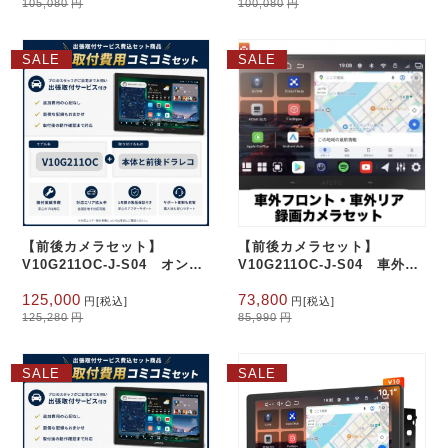
105,080
円
100,080
円
価
の
価
の
格
価
格
価
は
格
は
格
SALE
SALE
105,080
は
100,080
は
円
円
92,540
87,540
で
円
で
円
し
で
し
で
た。
す。
た。
す。
【前後カメラセット】
【前後カメラセット】
V10G211OC-J-S04 オンラ
V10G211OC-J-S04 車外フ
イン限定！お得な出張取付費
ロント録画・車外リア録画カ
元
現
元
現
125,000
73,800
込み 車外フロント録画・車外
メラセット 6G+128G ,4G
円
[税込]
円
[税込]
の
在
の
在
125,280
円
85,990
円
リア録画カメラセット
LTE 10インチフルタッチ
価
の
価
の
2Din Android 14.0
6G+128G ,4G LTE 10インチ
格
価
格
価
フルタッチ 2Din Android
は
格
は
格
14.0
SALE
SALE
125,280
は
85,990
は
円
円
125,000
73,800
で
円
で
円
し
で
し
で
た。
す。
た。
す。