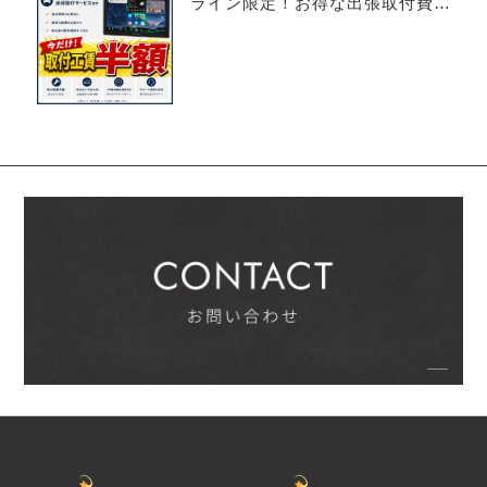
ライン限定！お得な出張取付費込
み 14.1インチ 8+128G フロー
ティング型
atoto.japan
ディスプレイオーディオ販売
ATOTO日本公式プロ