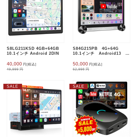
S8LG211KSD 4GB+64GB
S84G215PB 4G+64G
10.1インチ Android 2DIN
10.1インチ Android13 フ
ルタッチ 2Din
元
現
元
現
40,000
50,000
円
[税込]
円
[税込]
の
在
の
在
49,999
円
62,998
円
価
の
価
の
格
価
格
価
は
格
は
格
SALE
SALE
49,999
は
62,998
は
円
円
40,000
50,000
で
円
で
円
し
で
し
で
た。
す。
た。
す。