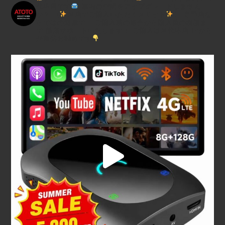
代理店です
車内の空間をアップグレードしません
か？
【
当店でご購入いただくメリット
】
専門店な
らではの知識で、
ご購入前の適合から購入後の相談ま
で
徹底サポートいたします！
ご購入は当代理店HPから
が断然お勧めです