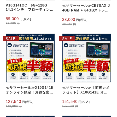
V10G141OC 6G+128G
≪サマーセール≫CB7SAX-J
14.1インチ フローティング
4GB RAM + 64GBストレー
1DIN+1DIN Android
ジ
元
現
元
現
14.0
89,000
33,000
円
[税込]
円
[税込]
の
在
の
在
99,880
円
49,940
円
価
の
価
の
格
価
格
価
は
格
は
格
SALE
SALE
99,880
は
49,940
は
円
89,000
円
33,000
で
円
で
円
し
で
し
で
た。
す。
た。
す。
≪サマーセール≫X10G141E
≪サマーセール≫【前後カメ
オンライン限定！お得な出張
ラセット】X10G141E オン
取付費込み 14.1インチ
ライン限定！お得な出張取付
元
現
元
現
127,540
151,540
8+128G フローティング型
費込み14.1インチ 8+128G
円
[税込]
円
[税込]
の
在
の
在
140,080
円
177,280
円
フローティング型 AC-
価
の
価
の
FHD02DV・AC-FHD02LR
格
価
格
価