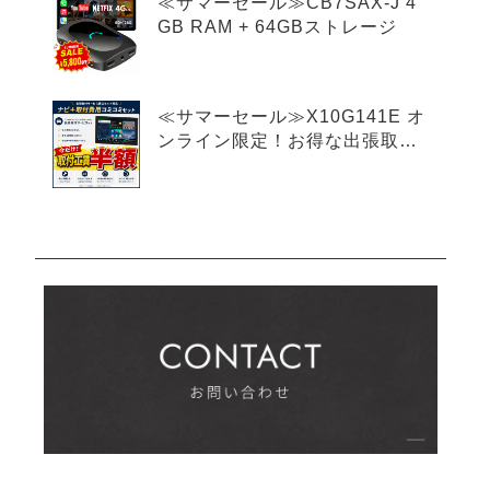
≪サマーセール≫CB7SAX-J 4
GB RAM + 64GBストレージ
≪サマーセール≫X10G141E オ
ンライン限定！お得な出張取付
費込み 14.1インチ 8+128G
フローティング型