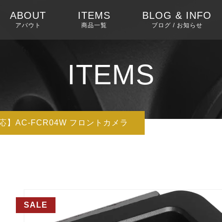
ABOUT
ITEMS
BLOG & INFO
アバウト
商品一覧
ブログ / お知らせ
SUMMER SALE
ブログ
ITEMS
リフレッシュ品
X10シリーズ（次世代
14インチ
機種）
対応】AC-FCR04W フロントカメラ
12.9インチ
V10シリーズ
取付費込みセッ
10.1インチ
S8シリーズ（ハイエ
ンド）
９インチ
SALE
S84Gシリーズ
取付費込みセッ