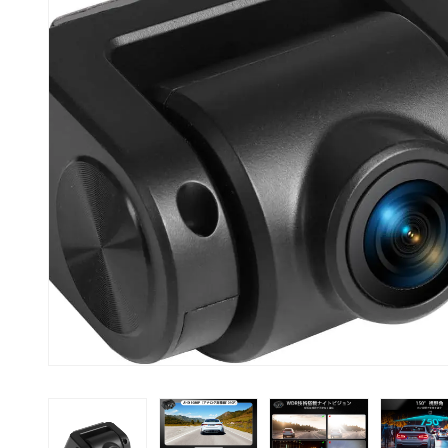
取付費込みセッ
S8L シリーズ
10.1インチ
Pシリーズ（ポータブ
９インチ
ル）
セット
AI BOX
アクセサリー
オリジナルサービス
出張取付サービ
取付費込みセッ