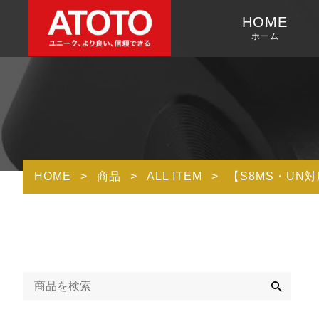
HOME
ホーム
HOME
>
商品
>
ALL ITEM
>
【S8MS・UN
検
索