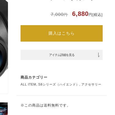
ト
6,880
元
現
7,000
円
円
[税込]
の
在
価
の
格
価
は
格
7,000
は
購入はこちら
円
6,880
で
円
し
で
た。
す。
アイテム詳細を見る
商品カテゴリー
ス
ALL ITEM
,
S8シリーズ（ハイエンド）
,
アクセサリー
ト
※この商品は送料無料です。