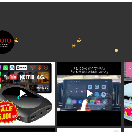
atoto.japan
ディスプレイオーディオ販売
ATOTO日本公式プロ代
店でご購入いただくメリット
】
専門店ならではの知識で
ます！
ご購入は当代理店HPからが断然お勧めです