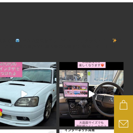
理店です
車内の空間をアップグレードしませんか？
【
当
、
ご購入前の適合から購入後の相談まで
徹底サポートいたし