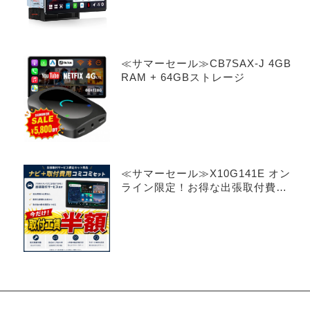
≪サマーセール≫CB7SAX-J 4GB
RAM + 64GBストレージ
≪サマーセール≫X10G141E オン
ライン限定！お得な出張取付費込
み 14.1インチ 8+128G フロー
ティング型