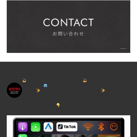
atoto.japan
ディスプレイオーディオ販売
ATOTO日本公式プロ
代理店です
車内の空間をアップグレードしません
か？
【
当店でご購入いただくメリット
】
専門店な
らではの知識で、
ご購入前の適合から購入後の相談ま
で
徹底サポートいたします！
ご購入は当代理店HPから
が断然お勧めです