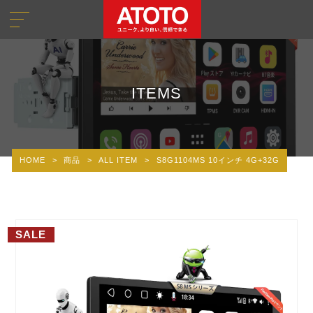
ITEMS
HOME
>
商品
>
ALL ITEM
>
S8G1104MS 10インチ 4G+32G
SALE