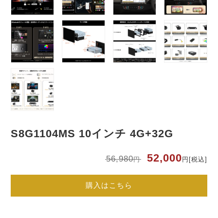
S8G1104MS 10インチ 4G+32G
元
現
52,000
56,980
円
円
[税込]
の
在
価
の
格
価
は
格
購入はこちら
56
は
円
52
で
円
し
で
た
す