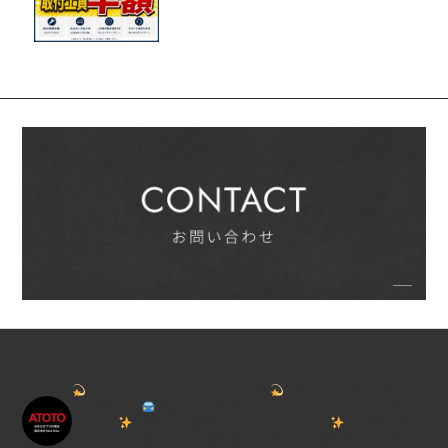
atoto.japan
ディスプレイオーディオ販売
ATOTO日本公式プロ
代理店です
車内の空間をアップグレードしません
か？
【
当店でご購入いただくメリット
】
専門店な
らではの知識で、
ご購入前の適合から購入後の相談ま