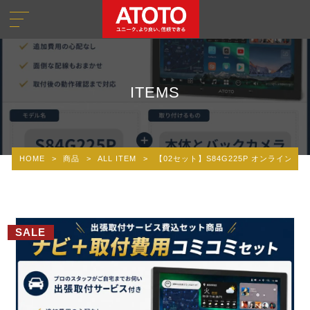
ITEMS
HOME
>
商品
>
ALL ITEM
>
【02セット】S84G225P オンライン限定！
SALE