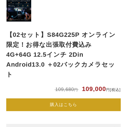
【02セット】S84G225P オンライン
限定！お得な出張取付費込み
4G+64G 12.5インチ 2Din
Android13.0 ＋02バックカメラセッ
ト
元
現
109,000
109,680
円
円
[税込]
の
在
価
の
格
価
は
格
購入はこちら
10
は
円
10
で
円
し
で
た
す