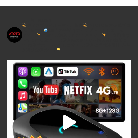
atoto.japan
ディスプレイオーディオ販売
ATOTO日本公式プロ
代理店です
車内の空間をアップグレードしません
か？
【
当店でご購入いただくメリット
】
専門店な
らではの知識で、
ご購入前の適合から購入後の相談ま
で
徹底サポートいたします！
ご購入は当代理店HPから
が断然お勧めです