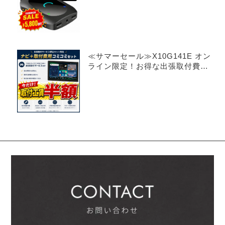
≪サマーセール≫X10G141E オン
ライン限定！お得な出張取付費込
み 14.1インチ 8+128G フロー
ティング型