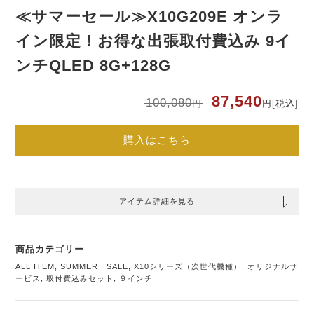
≪サマーセール≫X10G209E オンラ
イン限定！お得な出張取付費込み 9イ
ンチQLED 8G+128G
元
現
87,540
100,080
円
円
[税込]
の
在
価
の
格
価
は
格
購入はこちら
10
は
円
87
で
円
し
で
た
す
アイテム詳細を見る
商品カテゴリー
ALL ITEM
,
SUMMER SALE
,
X10シリーズ（次世代機種）
,
オリジナルサ
ービス
,
取付費込みセット
,
９インチ