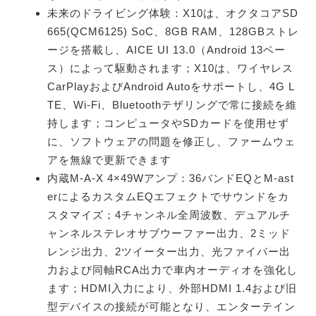
未来のドライビング体験：X10は、オクタコアSD
665(QCM6125) SoC、8GB RAM、128GBストレ
ージを搭載し、AICE UI 13.0（Android 13ベー
ス）によって駆動されます；X10は、ワイヤレス
CarPlayおよびAndroid Autoをサポートし、4G L
TE、Wi-Fi、Bluetoothテザリングで常に接続を維
持します；コンピュータやSDカードを使用せず
に、ソフトウェアの問題を修正し、ファームウェ
アを無線で更新できます
内蔵M-A-X 4×49Wアンプ：36バンドEQとM-ast
erによるカスタムEQエフェクトでサウンドをカ
スタマイズ；4チャンネル全周波数、デュアルチ
ャンネルステレオサブウーファー出力、2ミッド
レンジ出力、2ツイーター出力、光ファイバー出
力および同軸RCA出力で車内オーディオを強化し
ます；HDMI入力により、外部HDMI 1.4および旧
型デバイスの接続が可能となり、エンターテイン