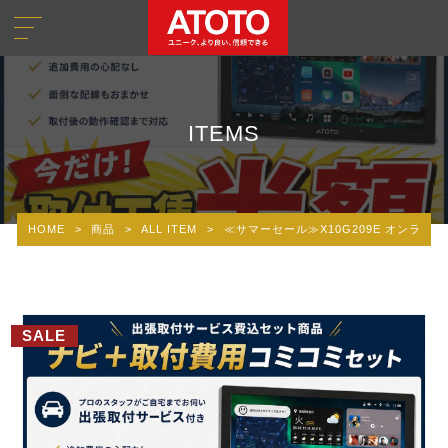
ITEMS
HOME
>
商品
>
ALL ITEM
>
≪サマーセール≫X10G209E オンライン
SALE