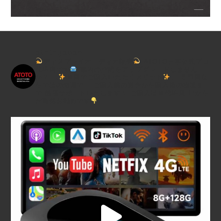
atoto.japan
ディスプレイオーディオ販売
ATOTO日本公式プロ
代理店です
車内の空間をアップグレードしません
か？
【
当店でご購入いただくメリット
】
専門店な
らではの知識で、
ご購入前の適合から購入後の相談ま
で
徹底サポートいたします！
ご購入は当代理店HPから
が断然お勧めです