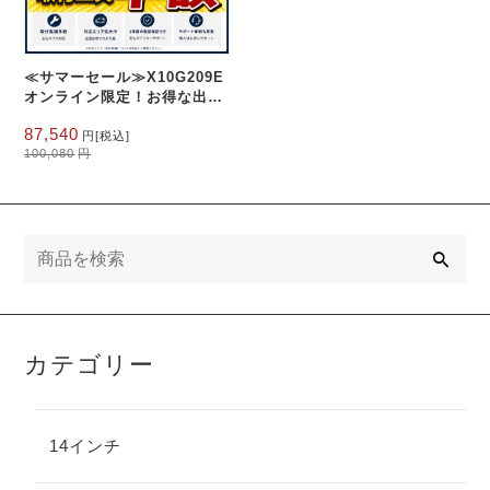
≪サマーセール≫X10G209E
オンライン限定！お得な出張
取付費込み 9インチQLED
元
現
87,540
8G+128G
円
[税込]
の
在
100,080
円
価
の
格
価
は
格
100,080
は
円
87,540
検
で
円
索
し
で
た。
す。
カテゴリー
14インチ