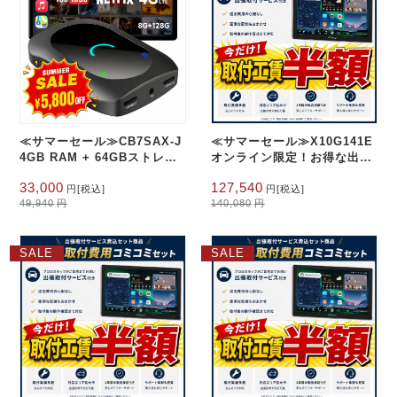
≪サマーセール≫CB7SAX-J
≪サマーセール≫X10G141E
4GB RAM + 64GBストレー
オンライン限定！お得な出張
ジ
取付費込み 14.1インチ
元
現
元
現
33,000
127,540
8+128G フローティング型
円
[税込]
円
[税込]
の
在
の
在
49,940
円
140,080
円
価
の
価
の
格
価
格
価
は
格
は
格
SALE
SALE
49,940
は
140,080
は
円
円
33,000
127,540
で
円
で
円
し
で
し
で
た。
す。
た。
す。