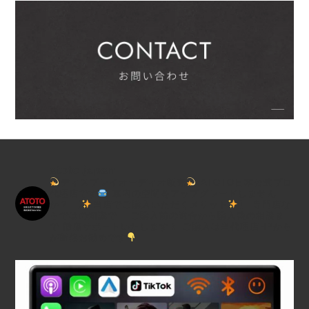
atoto.japan
ディスプレイオーディオ販売
ATOTO日本公式プロ
代理店です
車内の空間をアップグレードしません
か？
【
当店でご購入いただくメリット
】
専門店な
らではの知識で、
ご購入前の適合から購入後の相談ま
で
徹底サポートいたします！
ご購入は当代理店HPから
が断然お勧めです