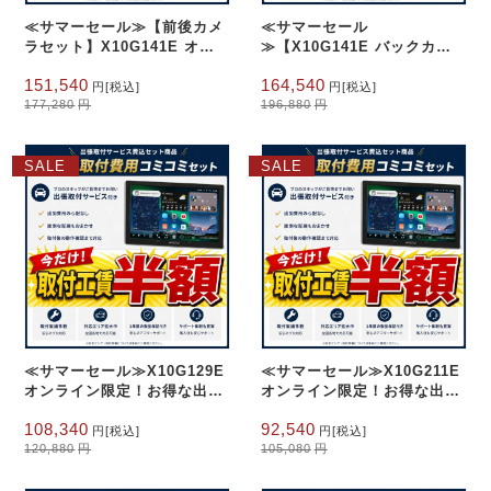
≪サマーセール≫【前後カメ
≪サマーセール
ラセット】X10G141E オン
≫【X10G141E バックカメ
ライン限定！お得な出張取付
ラ＋前後録画カメラセット】
元
現
元
現
151,540
164,540
費込み14.1インチ 8+128G
オンライン限定！お得な出張
円
[税込]
円
[税込]
の
在
の
在
177,280
円
196,880
円
フローティング型 AC-
取付費込み14.1インチ
価
の
価
の
FHD02DV・AC-FHD02LR
8+128G フローティング型
格
価
格
価
AC-HD02LR・AC-
は
格
は
格
FHD02DV・AC-FHD02LR
SALE
SALE
177,280
は
196,880
は
円
円
151,540
164,540
で
円
で
円
し
で
し
で
た。
す。
た。
す。
≪サマーセール≫X10G129E
≪サマーセール≫X10G211E
オンライン限定！お得な出張
オンライン限定！お得な出張
取付費込み 12.9インチ
取付費込み 10.1インチQLED
元
現
元
現
108,340
92,540
8GB+128GB
8G+128G
円
[税込]
円
[税込]
の
在
の
在
120,880
円
105,080
円
価
の
価
の
格
価
格
価