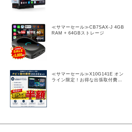
≪サマーセール≫CB7SAX-J 4GB
RAM + 64GBストレージ
≪サマーセール≫X10G141E オン
ライン限定！お得な出張取付費込
み 14.1インチ 8+128G フロー
ティング型