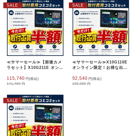
は
格
は
格
SALE
SALE
120,880
は
105,080
は
円
円
108,340
92,540
で
円
で
円
し
で
し
で
た。
す。
た。
す。
≪サマーセール≫【前後カメ
≪サマーセール≫X10G110E
ラセット】X10G211E オンラ
オンライン限定！お得な出張
イン限定！お得な出張取付費
取付費込み 10.1インチQLED
元
現
元
現
115,740
92,540
込み 10.1インチQLED
8G+128G フローティング
円
[税込]
円
[税込]
の
在
の
在
8G+128G
141,480
円
105,080
円
価
の
価
の
格
価
格
価
は
格
は
格
SALE
141,480
は
105,080
は
円
円
115,740
92,540
で
円
で
円
し
で
し
で
た。
す。
た。
す。